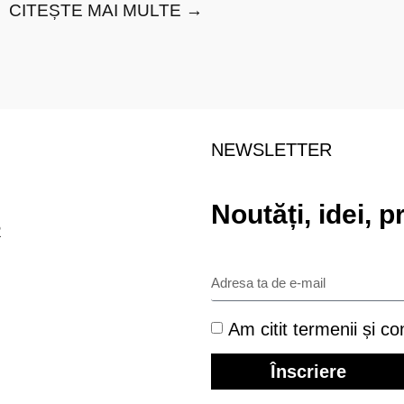
CITEȘTE MAI MULTE →
NEWSLETTER
Noutăți, idei, p
R
Am citit termenii și con
Înscriere