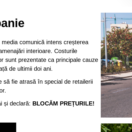
panie
s media comunică intens creșterea
 amenajări interioare. Costurile
lor sunt prezentate ca principale cauze
ță de ultimii doi ani.
să fie atrasă în special de retailerii
or.
ăi și declară:
BLOCĂM PREȚURILE!