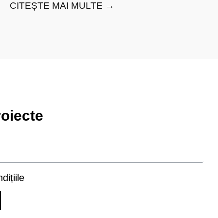
CITEȘTE MAI MULTE →
roiecte
dițiile