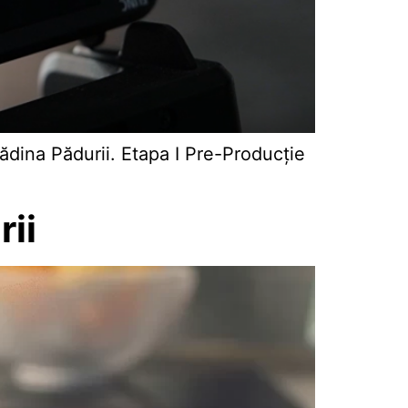
ădina Pădurii. Etapa I Pre-Producție
ii